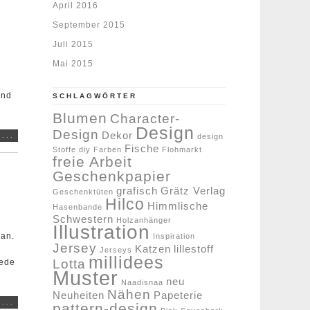
April 2016
September 2015
Juli 2015
Mai 2015
and
SCHLAGWÖRTER
Blumen
Character-
Design
Design
Dekor
...
design
Fische
Stoffe
diy
Farben
Flohmarkt
freie Arbeit
Geschenkpapier
grafisch
Grätz Verlag
Geschenktüten
Hilco
Himmlische
Hasenbande
Schwestern
Holzanhänger
Illustration
 an.
Inspiration
Jersey
Katzen
lillestoff
Jerseys
millidees
Lotta
Jede
Muster
neu
Naadisnaa
Nähen
Neuheiten
Papeterie
...
pattern-design