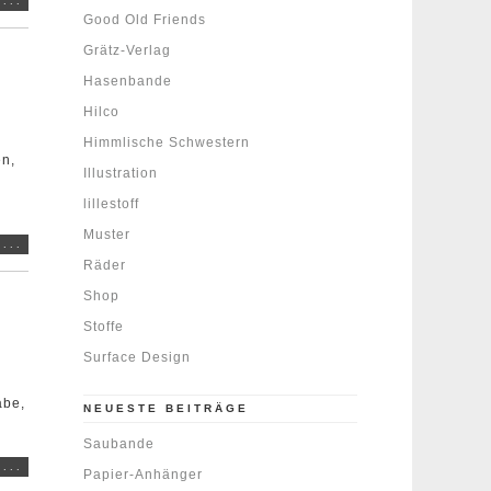
...
Good Old Friends
Grätz-Verlag
Hasenbande
Hilco
Himmlische Schwestern
en,
Illustration
lillestoff
Muster
...
Räder
Shop
Stoffe
Surface Design
abe,
NEUESTE BEITRÄGE
Saubande
...
Papier-Anhänger