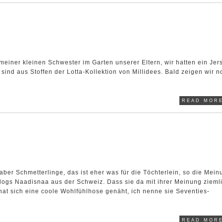
 meiner kleinen Schwester im Garten unserer Eltern, wir hatten ein Jer
e sind aus Stoffen der Lotta-Kollektion von Millidees. Bald zeigen wir 
READ MORE
, aber Schmetterlinge, das ist eher was für die Töchterlein, so die Mei
logs Naadisnaa aus der Schweiz. Dass sie da mit ihrer Meinung zieml
 hat sich eine coole Wohlfühlhose genäht, ich nenne sie Seventies-
READ MORE