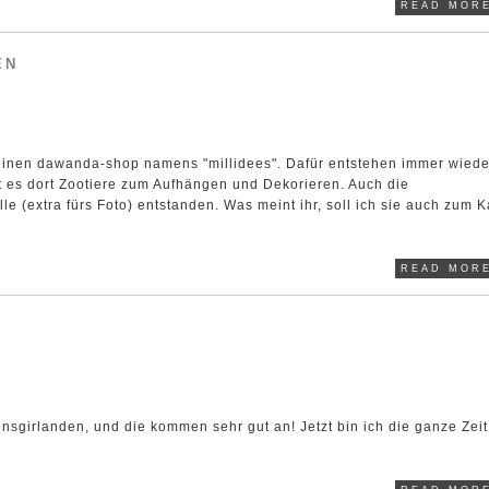
READ MORE
EN
n einen dawanda-shop namens "millidees". Dafür entstehen immer wiede
bt es dort Zootiere zum Aufhängen und Dekorieren. Auch die
le (extra fürs Foto) entstanden. Was meint ihr, soll ich sie auch zum K
READ MORE
irlanden, und die kommen sehr gut an! Jetzt bin ich die ganze Zei