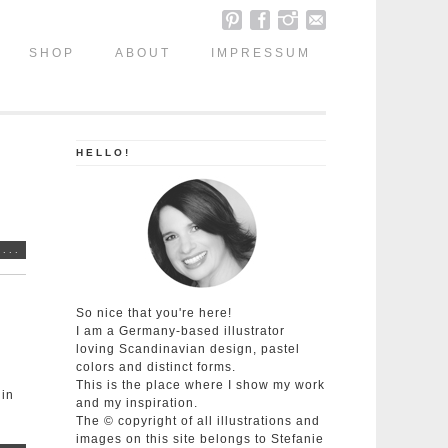
SHOP
ABOUT
IMPRESSUM
HELLO!
...
So nice that you're here!
I am a Germany-based illustrator
loving Scandinavian design, pastel
colors and distinct forms.
This is the place where I show my work
 in
and my inspiration.
The © copyright of all illustrations and
images on this site belongs to Stefanie