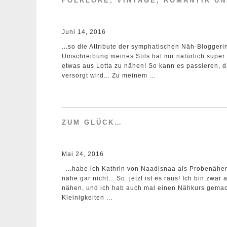
FOLKLORE, VINTAGE, ROMANTIK U
Juni 14, 2016
...so die Attribute der symphatischen Näh-Bloggerin
Umschreibung meines Stils hat mir natürlich super g
etwas aus Lotta zu nähen! So kann es passieren, d
versorgt wird... Zu meinem ...
ZUM GLÜCK…
Mai 24, 2016
...habe ich Kathrin von Naadisnaa als Probenäheri
nähe gar nicht... So, jetzt ist es raus! Ich bin zw
nähen, und ich hab auch mal einen Nähkurs gemac
Kleinigkeiten ...