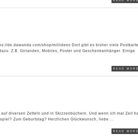
READ MORE
ps://de.dawanda.com/shop/millidees Dort gibt es bisher viele Postkart
dazu. Z.B. Girlanden, Mobiles, Poster und Geschenkanhänger. Einige
READ MORE
en auf diversen Zetteln und in Skizzenbüchern. Und wenn ich mal Zeit h
spiel? Zum Geburtstag? Herzlichen Glückwunsch, liebe ...
READ MORE