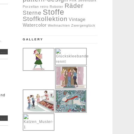
Pink Sevenbark
Räder
Porzellan
retro
Roboter
Stoffe
Sterne
Stoffkollektion
Vintage
Watercolor
Weihnachten
Zwergenglück
GALLERY
.
...
und
...