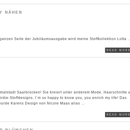
LY NÄHEN
ganzen Seite der Jubiläumsausgabe wird meine Stoffkollektion Lotta ..
READ MORE
imatstadt Saarbrücken! Sie kreiert unter anderem Mode, Haarschnitte 
irdie-Stoffdesigns. I´m so happy to know you, you enrich my life! Das
wurde Karens Design von Nicole Maas alias ...
READ MORE