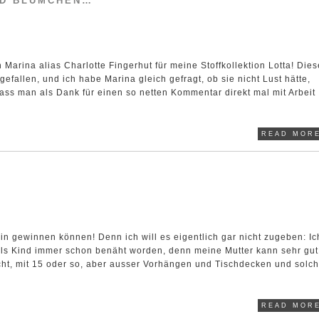
ND BLÜMCHEN…
 Marina alias Charlotte Fingerhut für meine Stoffkollektion Lotta! Dies
efallen, und ich habe Marina gleich gefragt, ob sie nicht Lust hätte,
ass man als Dank für einen so netten Kommentar direkt mal mit Arbeit
READ MORE
n gewinnen können! Denn ich will es eigentlich gar nicht zugeben: Ic
ar als Kind immer schon benäht worden, denn meine Mutter kann sehr gut
ht, mit 15 oder so, aber ausser Vorhängen und Tischdecken und solc
READ MORE