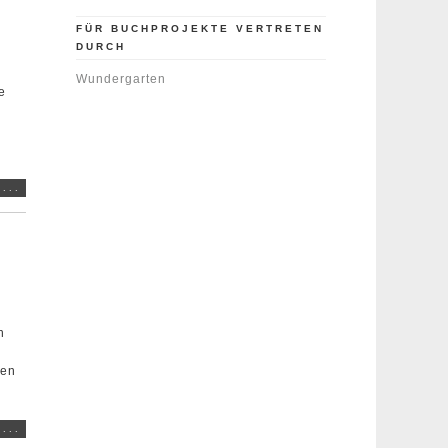
FÜR BUCHPROJEKTE VERTRETEN
DURCH
Wundergarten
e
...
h
hen
...